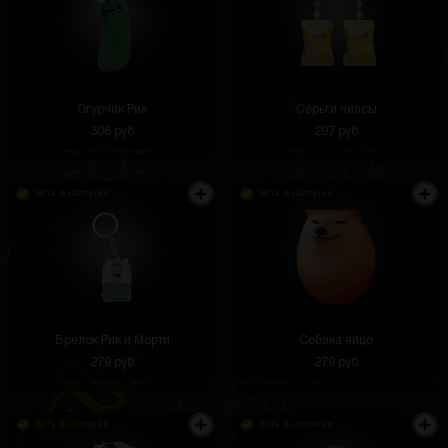
Огурчик Рик
Серьги чипсы
306 руб
297 руб
Есть в наличии
Есть в наличии
Пришла моя посылка все ок. Кстати это самсунг
а54)
Брелок Рик и Морти
Собака яйцо
279 руб
279 руб
Віталик Волков
3 часа назад
Есть в наличии
Есть в наличии