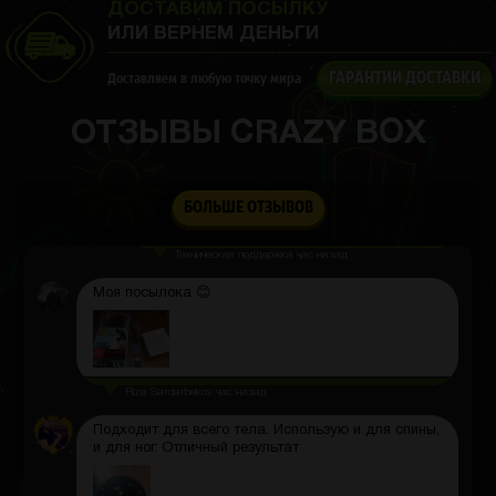
ДОСТАВИМ ПОСЫЛКУ
ИЛИ ВЕРНЕМ ДЕНЬГИ
ГАРАНТИИ ДОСТАВКИ
Доставляем в любую точку мира
Максим Ледовских
2 часа назад
ОТЗЫВЫ CRAZY BOX
You bring to the Azerbaijan?
Yusif
час назад
БОЛЬШЕ ОТЗЫВОВ
Yes
ТП
Техническая поддержка
час назад
Моя посылока 😊
Riza Sardarbekov
час назад
Подходит для всего тела. Использую и для спины,
и для ног. Отличный результат