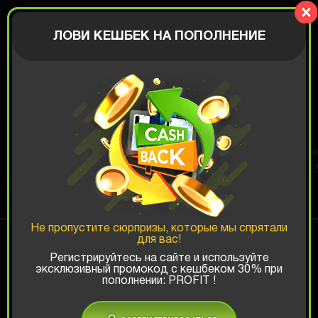
CrazyBox
АВТОРИЗАЦИЯ
ЛОВИ КЕШБЕК НА ПОПОЛНЕНИЕ
МЕМНАЯ КОРОБКА
Шанс ТОП-выигрыша:
Не пропустите сюрпризы, которые мы спрятали
для вас!
x1
x2
x3
Регистрируйтесь на сайте и используйте
эксклюзивный промокод с кешбеком 30% при
пополнении: PROFIT !
Есть промокод?
559 РУБ