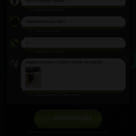
Многа крутых вещей
Егор Кубо
час назад
Замечательный сайт
Ayub Aa
час назад
+
thelastsoul
час назад
Кидаю в сумку и беру с собой на работу
Паша Сидоренко
27 минут назад
АВТОРИЗАЦИЯ
Авторизируйся чтобы оставить свой комментарий