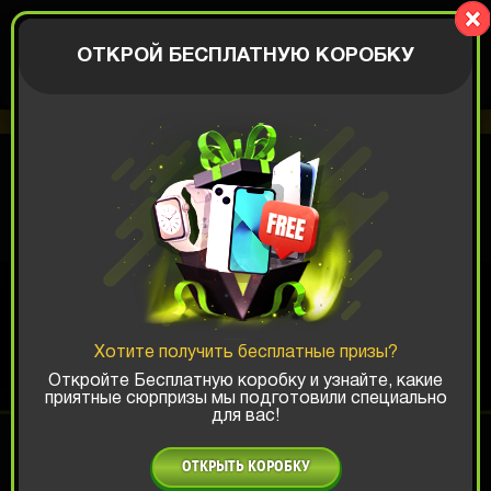
CrazyBox
АВТОРИЗАЦИЯ
ОТКРОЙ БЕСПЛАТНУЮ КОРОБКУ
Вам доступно 1 бесплатное открытие коробки
БЕСПЛАТНАЯ
КОРОБКА
Хотите получить бесплатные призы?
Откройте Бесплатную коробку и узнайте, какие
приятные сюрпризы мы подготовили специально
для вас!
АВТОРИЗИРУЙТЕСЬ, ЧТОБЫ
КРУТИТЬ РУЛЕТКУ
ОТКРЫТЬ КОРОБКУ
ОТКРЫТЬ КОРОБКУ
АВТОРИЗАЦИЯ