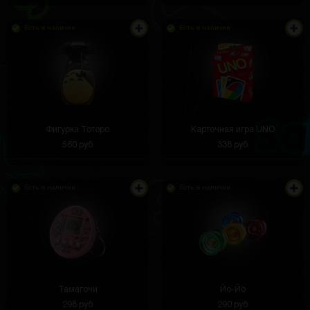
Есть в наличии
Есть в наличии
Фигурка Тоторо
Карточная игра UNO
560 руб
338 руб
Есть в наличии
Есть в наличии
Флакончик компактный, легко помещается в
сумочку. Хватает буквально одной капли
Тамагочи
Йо-Йо
Акакий Аквафоров
3 часа назад
298 руб
290 руб