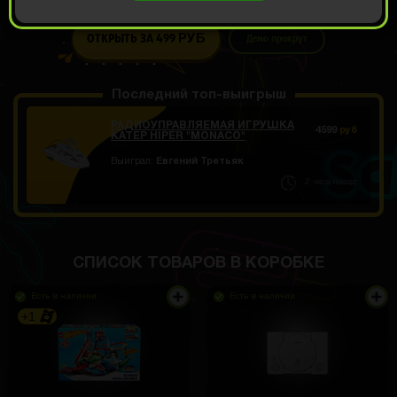
ОТКРЫТЬ ЗА 499
Демо прокрут
РУБ
Последний топ-выигрыш
РАДИОУПРАВЛЯЕМАЯ ИГРУШКА
4599
руб
КАТЕР HIPER "MONACO"
Выиграл:
Евгений Третьяк
2 часа назад
СПИСОК ТОВАРОВ В КОРОБКЕ
Есть в наличии
Есть в наличии
+1