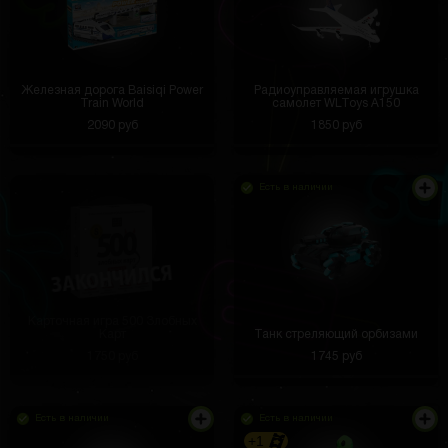
Железная дорога Baisiqi Power
Радиоуправляемая игрушка
Train World
самолет WLToys A150
2090 руб
1850 руб
Есть в наличии
Карточная игра 500 Злобных
Карт
Танк стреляющий орбизами
1750 руб
1745 руб
Есть в наличии
Есть в наличии
+1