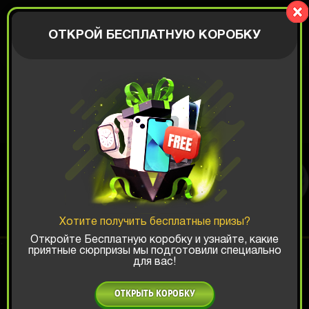
CrazyBox
АВТОРИЗАЦИЯ
ОТКРОЙ БЕСПЛАТНУЮ КОРОБКУ
КОРОБКА С
ИГРУШКАМИ
Хотите получить бесплатные призы?
Шанс ТОП-выигрыша:
Откройте Бесплатную коробку и узнайте, какие
приятные сюрпризы мы подготовили специально
для вас!
x1
x2
x3
ОТКРЫТЬ КОРОБКУ
Есть промокод?