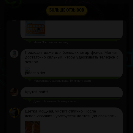
Рустам Лавыгин
час назад
БОЛЬШЕ ОТЗЫВОВ
Микрофон маленький, но звук записывает чётко
Иван Прытков
час назад
Подходит даже для больших смартфонов. Магнит
достаточно сильный, чтобы удерживать телефон с
чехлом.
Мирослава Севастьянова
49 минут назад
Крутой сайт!
Дана Шаханова
39 минут назад
Щётка мощная, чистит отлично. После
использования чувствуется настоящая свежесть.