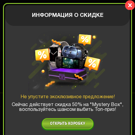
CrazyBox
АВТОРИЗАЦИЯ
ИНФОРМАЦИЯ О СКИДКЕ
SMART BOX
Шанс ТОП-выигрыша:
Не упустите эксклюзивное предложение!
x1
x2
x3
Сейчас действует скидка 50% на "Mystery Box",
воспользуйтесь шансом выбить Топ-приз!
Есть промокод?
ОТКРЫТЬ КОРОБКУ