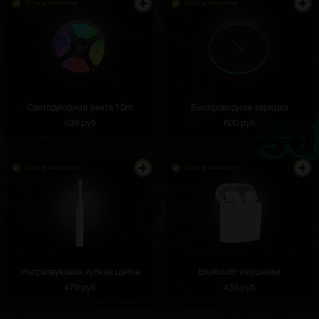
Есть в наличии
Есть в наличии
Светодиодная лента 10m
Беспроводная зарядка
639 руб
600 руб
Есть в наличии
Есть в наличии
А если у меня еще нету паспорта, какие
документы нужно придъявить? Можно
сведетельсто о рождении?
Соня Малая
3 часа назад
Привет всем
Ультразвуковая зубная щетка
Bluetooth наушники
Angfetg
3 часа назад
479 руб
439 руб
Посылока шла 8 дней всего. Я из питера