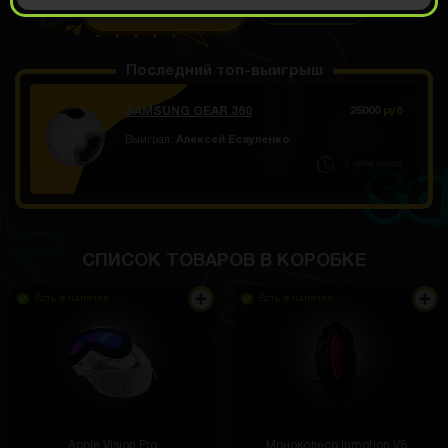
ОТКРЫТЬ ЗА 899
Демо прокрут
РУБ
Последний топ-выигрыш
SAMSUNG GEAR 360
25000
руб
Выиграл:
Алексей Есауленко
3 часа назад
СПИСОК ТОВАРОВ В КОРОБКЕ
Есть в наличии
Есть в наличии
Apple Vision Pro
Моноколесо Inmotion V8