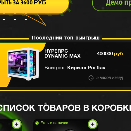
Демо п
РЫТЬ ЗА
3600
РУБ
Последний топ-выигрыш
HYPERPC
400000
руб
DYNAMIC MAX
Выиграл:
Кирилл Рогбак
5 часов назад
Привет всем
СПИСОК ТОВАРОВ В КОРОБК
Angfetg
3 часа назад
Посылока шла 8 дней всего. Я из питера
Есть в наличии