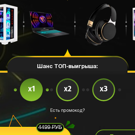
Шанс ТОП-выигрыша:
x1
x2
x3
Есть промокод?
4499 РУБ