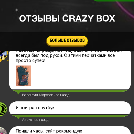
супер. Подходит и для рабочего стола, и для
прикроватной тумбочки.
ОТЗЫВЫ CRAZY BOX
Диман Афанасьев
2 часа назад
БОЛЬШЕ ОТЗЫВОВ
Работаю на улице, поэтому важно, чтобы телефон
всегда был под рукой. С этими перчатками всё
просто супер!
Валентин Морозов
час назад
Я выиграл ноутбук
Алекс
час назад
Пришли часы, сайт рекомендую