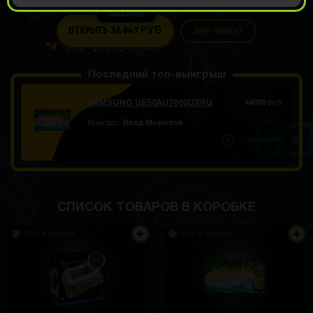
999 РУБ
ОТКРЫТЬ ЗА
849
Демо прокрут
РУБ
Последний топ-выигрыш
SAMSUNG UE50AU7002UXRU
44000
руб
Выиграл:
Влад Морозов
2 часа назад
СПИСОК ТОВАРОВ В КОРОБКЕ
Есть в наличии
Есть в наличии