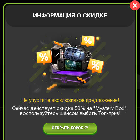
CrazyBox
АВТОРИЗАЦИЯ
ИНФОРМАЦИЯ О СКИДКЕ
ФУТБОЛЬНАЯ
КОРОБКА
Не упустите эксклюзивное предложение!
Шанс ТОП-выигрыша:
Сейчас действует скидка 50% на "Mystery Box",
воспользуйтесь шансом выбить Топ-приз!
x1
x2
x3
ОТКРЫТЬ КОРОБКУ
Есть промокод?