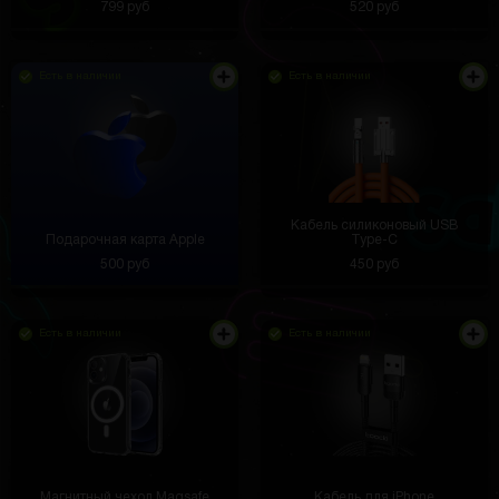
799 руб
520 руб
Есть в наличии
Есть в наличии
Кабель силиконовый USB
Подарочная карта Apple
Type-C
500 руб
450 руб
Есть в наличии
Есть в наличии
You bring to the Azerbaijan?
Магнитный чехол Magsafe
Кабель для iPhone