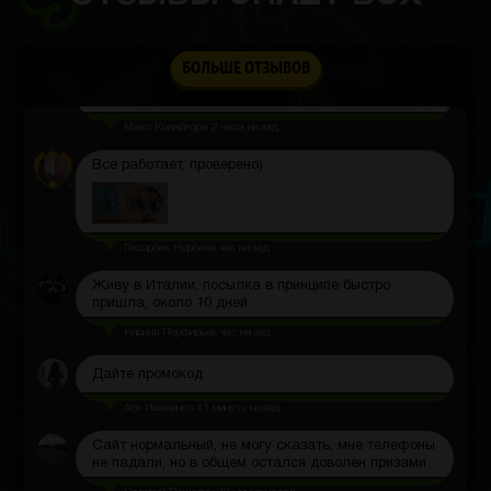
Памяти 256 ГБ хватает с головой, хотя у меня
куча фото и приложений.
БОЛЬШЕ ОТЗЫВОВ
Макс Копайгора
2 часа назад
Все работает, проверено)
Гасырбек Нурбаев
час назад
Живу в Италии, посылка в принципе быстро
пришла, около 10 дней
Кирилл Порфирьев
час назад
Дайте промокод
Ася Иваненко
41 минуту назад
Сайт нормальный, не могу сказать, мне телефоны
не падали, но в общем остался доволен призами.